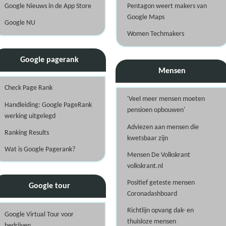
Google Nieuws in de App Store
Pentagon weert makers van
Google Maps
Google NU
Women Techmakers
Google pagerank
Mensen
Check Page Rank
'Veel meer mensen moeten
Handleiding: Google PageRank
pensioen opbouwen'
werking uitgelegd
Adviezen aan mensen die
Ranking Results
kwetsbaar zijn
Wat is Google Pagerank?
Mensen De Volkskrant
volkskrant.nl
Positief geteste mensen
Google tour
Coronadashboard
Richtlijn opvang dak- en
Google Virtual Tour voor
thuisloze mensen
bedrijven