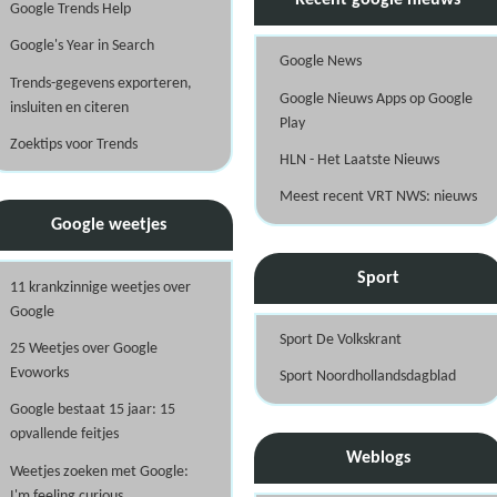
Google Trends Help
Google's Year in Search
Google News
Trends-gegevens exporteren,
Google Nieuws Apps op Google
insluiten en citeren
Play
Zoektips voor Trends
HLN - Het Laatste Nieuws
Meest recent VRT NWS: nieuws
Google weetjes
Sport
11 krankzinnige weetjes over
Google
Sport De Volkskrant
25 Weetjes over Google
Evoworks
Sport Noordhollandsdagblad
Google bestaat 15 jaar: 15
opvallende feitjes
Weblogs
Weetjes zoeken met Google:
I'm feeling curious