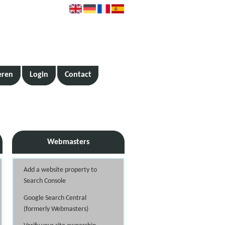
eren
Login
Contact
Webmasters
Add a website property to
Search Console
Google Search Central
(formerly Webmasters)